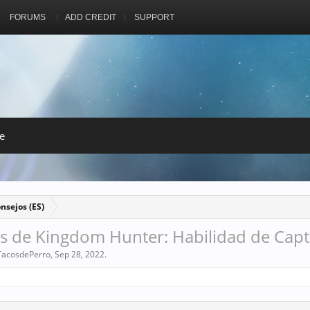
FORUMS
ADD CREDIT
SUPPORT
e
nsejos (ES)
 de Kingdom Hunter: Habilidad de Capt
TacosdePerro
,
Sep 28, 2022
.