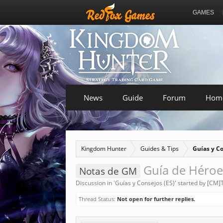
GAMES
News
Guide
Forum
Hom
Kingdom Hunter
Guides & Tips
Guías y Co
Guía de Héroes
Notas de GM
Discussion in '
Guías y Consejos (ES)
' started by
[CM]
Thread Status:
Not open for further replies.