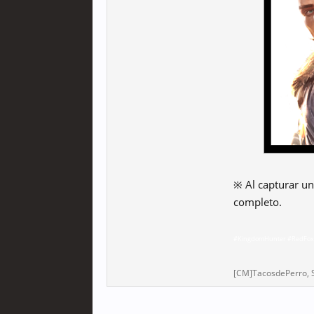
※ Al capturar un
completo.
#KingdomHunter #RedFox
[CM]TacosdePerro
,