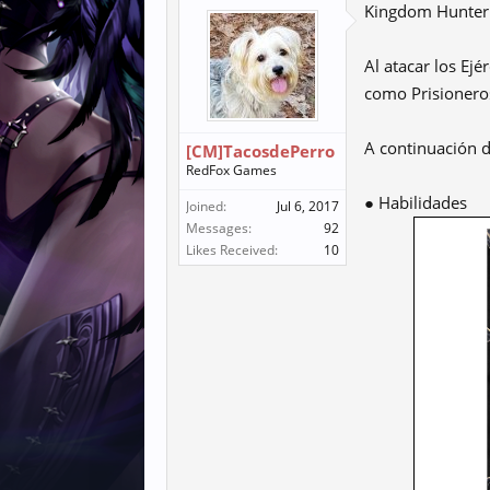
Kingdom Hunter 
Al atacar los Ej
como Prisioneros
A continuación d
[CM]TacosdePerro
RedFox Games
● Habilidades
Joined:
Jul 6, 2017
Messages:
92
Likes Received:
10