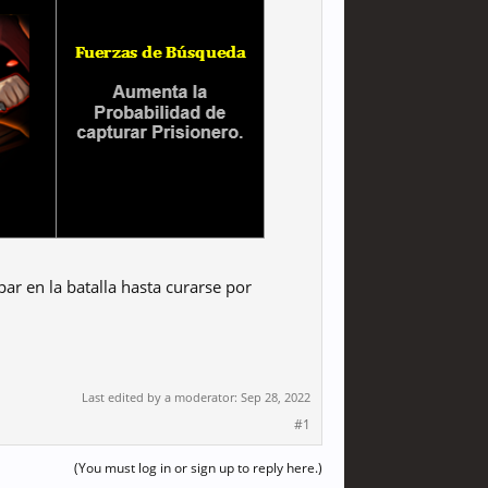
ar en la batalla hasta curarse por
Last edited by a moderator:
Sep 28, 2022
#1
(You must log in or sign up to reply here.)