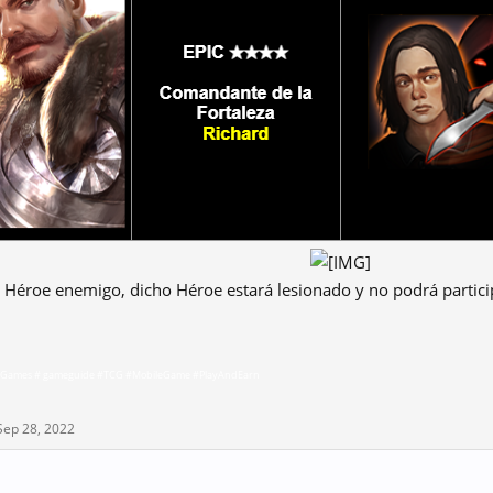
 Héroe enemigo, dicho Héroe estará lesionado y no podrá particip
Games # gameguide #TCG #MobileGame #PlayAndEarn
Sep 28, 2022