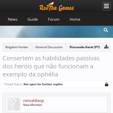
News
Guide
Forum
Home
Kingdom Hunter
General Discussion
Discussão Geral (PT)
Consertem as habilidades passivas
dos heróis que não funcionam a
exemplo da ophélia
Thread Status:
Not open for further replies.
reinaldocp
New Member