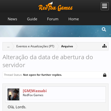
News
Guide
Forum
Home
...
Eventos e Atualizações (PT)
Arquivo
Alteração da data de abertura do
servidor
Thread Status:
Not open for further replies.
[GM]Wassabi
RedFox Games
Olá, Lords.